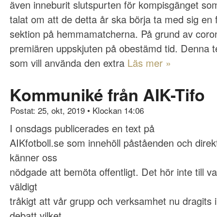
även inneburit slutspurten för kompisgänget som
talat om att de detta år ska börja ta med sig en f
sektion på hemmamatcherna. På grund av coron
premiären uppskjuten på obestämd tid. Denna text 
som vill använda den extra
Läs mer »
Kommuniké från AIK-Tifo
Postat: 25, okt, 2019
•
Klockan 14:06
I onsdags publicerades en text på
AIKfotboll.se som innehöll påståenden och direkt
känner oss
nödgade att bemöta offentligt. Det hör inte till v
väldigt
tråkigt att vår grupp och verksamhet nu dragits 
debatt vilket