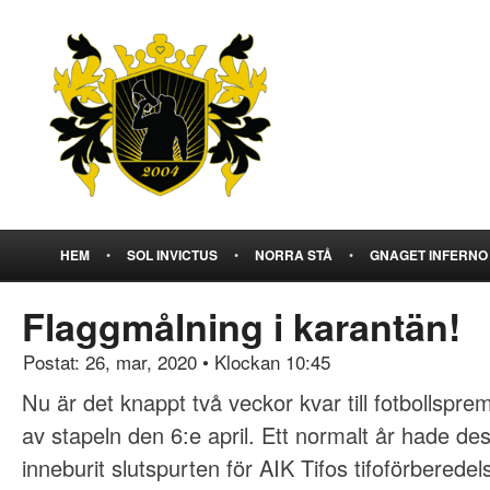
HEM
•
SOL INVICTUS
•
NORRA STÅ
•
GNAGET INFERNO
Flaggmålning i karantän!
Postat: 26, mar, 2020
•
Klockan 10:45
Nu är det knappt två veckor kvar till fotbollspre
av stapeln den 6:e april. Ett normalt år hade de
inneburit slutspurten för AIK Tifos tifoförberede