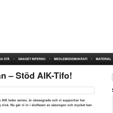
A STÅ
•
GNAGET INFERNO
•
MEDLEMSDEMOKRATI
•
MATERIAL
n – Stöd AIK-Tifo!
h AIK leder serien, är obesegrade och vi supportrar har
ög nivå. Nu går vi in i slutfasen av säsongen och mycket kan