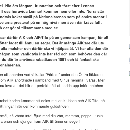
el. Nio års längtan, frustration och törst efter Lennart
ll oss huruvida Lennart kommer hem eller inte. Norra står
undtals kokat såväl på Nationalarenan som på andra arenor i
 spelarna presterat på en hög nivå men även där krävs fullt
h det gör vi tillsammans med er!
sar därför AIK och AIK-Tifo på en gemensam kampanj för att
ttar laget till ännu en seger. Det är många AIK:are där ute
alla matcher och därför ska vi hjälpas åt. Vi har alla den där
er någon som vanligtvis inte har råd och som behöver den där
n du därför använda rabattkoden 1891 och få fantastiska
tionalarenan.
att anordna vad vi kallar ”Förfest” under den Östra läktaren,
som AIK anordnade i samband med Sirius hemma i våras. Mer
 lova att det blir ett perfekt sätt att ladda upp inför matchen
d rabattkoden kommer att delas mellan klubben och AIK-Tifo, så
sättningar inför den kommande guldstriden.
 ändamål, så vänta inte! Bjud med din vän, mamma, pappa, kusin
alarenan och sjunger fram AIK till ännu en seger!