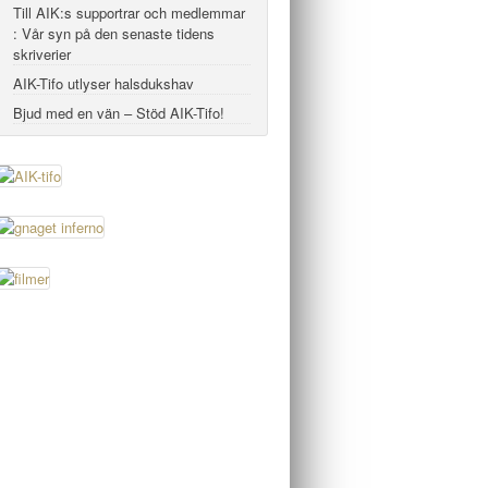
Till AIK:s supportrar och medlemmar
: Vår syn på den senaste tidens
skriverier
AIK-Tifo utlyser halsdukshav
Bjud med en vän – Stöd AIK-Tifo!