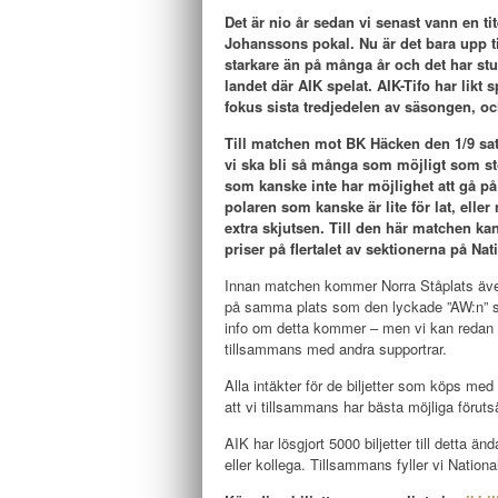
Det är nio år sedan vi senast vann en tit
Johanssons pokal. Nu är det bara upp ti
starkare än på många år och det har st
landet där AIK spelat. AIK-Tifo har likt
fokus sista tredjedelen av säsongen, oc
Till matchen mot BK Häcken den 1/9 sat
vi ska bli så många som möjligt som stö
som kanske inte har möjlighet att gå på 
polaren som kanske är lite för lat, ell
extra skjutsen. Till den här matchen ka
priser på flertalet av sektionerna på Na
Innan matchen kommer Norra Ståplats även 
på samma plats som den lyckade ”AW:n” 
info om detta kommer – men vi kan redan nu
tillsammans med andra supportrar.
Alla intäkter för de biljetter som köps me
att vi tillsammans har bästa möjliga förut
AIK har lösgjort 5000 biljetter till detta
eller kollega. Tillsammans fyller vi Nation