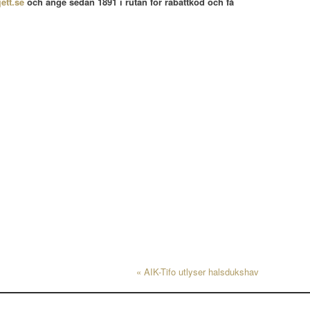
jett.se
och ange sedan 1891 i rutan för rabattkod och få
«
AIK-Tifo utlyser halsdukshav