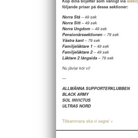
Köp dina biljetter som vanligt via
aikbil
följande priser på dessa sektioner:
Norra Stå
– 49 sek
Norra Sitt
– 49 sek
Norra Ungdom
– 49 sek
Pensionärssektionen
– 79 sek
Västra kant
– 79 sek
Familjeläktare 1
– 49 sek
Familjeläktare 2
– 49 sek
Läktare 2 långsida
– 79 sek
Nu jävlar kör vi!
—
ALLMÄNNA SUPPORTERKLUBBEN
BLACK ARMY
SOL INVICTUS
ULTRAS NORD
Tillsammans ska vi segra!
»