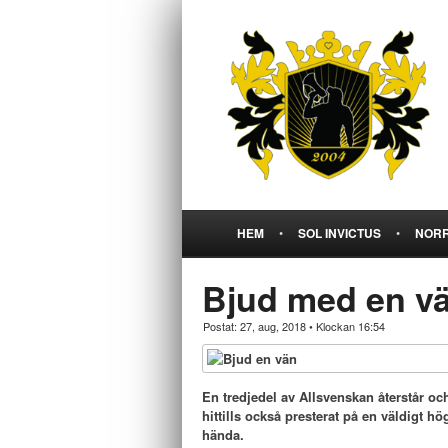
HEM
•
SOL INVICTUS
•
NORR
Bjud med en vä
Postat: 27, aug, 2018
•
Klockan 16:54
En tredjedel av Allsvenskan återstår oc
hittills också presterat på en väldigt h
hända.