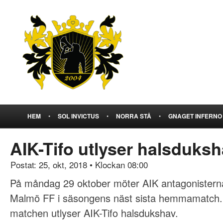
HEM
•
SOL INVICTUS
•
NORRA STÅ
•
GNAGET INFERNO
AIK-Tifo utlyser halsduks
Postat: 25, okt, 2018
•
Klockan 08:00
På måndag 29 oktober möter AIK antagonisterna
Malmö FF i säsongens näst sista hemmamatch
matchen utlyser AIK-Tifo halsdukshav.