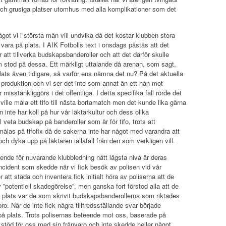
a och grusiga platser utomhus med alla komplikationer som det
got vi i största mån vill undvika då det kostar klubben stora
ara på plats. I AIK Fotbolls text i onsdags påstås att det
ör att tillverka budskapsbanderoller och att det därför skulle
m stod på dessa. Ett märkligt uttalande då arenan, som sagt,
ats även tidigare, så varför ens nämna det nu? På det aktuella
an produktion och vi ser det inte som annat än ett hån mot
 misstänkliggörs i det offentliga. I detta specifika fall rörde det
lle måla ett tifo till nästa bortamatch men det kunde lika gärna
n inte har koll på hur vår läktarkultur och dess olika
veta budskap på banderoller som är för tifo, trots att
ålas på tifofix då de sakerna inte har något med varandra att
h dyka upp på läktaren iallafall från den som verkligen vill.
roende för nuvarande klubbledning nått lägsta nivå är deras
incident som skedde när vi fick besök av polisen vid vår
tt städa och inventera fick initialt höra av poliserna att de
v ”potentiell skadegörelse”, men ganska fort förstod alla att de
 på plats var de som skrivit budskapsbanderollerna som riktades
. När de inte fick några tillfredsställande svar började
 på plats. Trots polisernas beteende mot oss, baserade på
s stöd för oss med sin frånvaro och inte skedde heller något