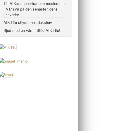
Till AIK:s supportrar och medlemmar
: Vår syn på den senaste tidens
skriverier
AIK-Tifo utlyser halsdukshav
Bjud med en vän – Stöd AIK-Tifo!