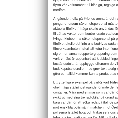
flytta vår verksamhet till blåsiga, regnig
medfört.
Angående tifofix på Friends arena är det nå
pengar eftersom säkerhetspersonal måste v
aktuella tifofixet i fråga skulle användas f
tillsättas vakter som kontrollerade vad so
tvingat klubben ha säkerhetspersonal på pl
tifofixet skulle det inte alls bedrivas såd
tifoverksamheten i stort att våra intentioner
sig om en annan supportergruppering som vi
varit vi. Det är uppenbart att klubbledninge
beståndsdelar är uppbyggd eftersom de vill 
budskapsbanderoller med grov text aldrig m
göra och alltid kommer kunna produceras oc
Ett ytterligare exempel på varför vårt fört
obefintliga ställningstagande rörande den 
container. Våra medlemmar som var där för a
ryckt ut med sina tre radiobilar på grund a
bara var där för att söka reda på ifall de
mot enskilda polismän i matchen mot Örebro
poliserna istället hota och trakassera oss
felaktiga insinuationer, så lös AIK Fotboll