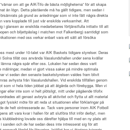
”värnar om att ge AIK-Tifo de bästa möjligheterna” för att skapa
nnat än lögn. Detta påstående må ha gällt tidigare, men sedan i
 försämrats på grund av anledningar som vi inte fått några direkta
an vara kopplade till just vår enskilda verksamhet. Att
 i glansen av enskilda medarbetares förtjänstfulla initiativ till att
 shopen och biljettpåslag i matchen mot Falkenberg) samtidigt som
ikationen med oss verkar enbart vara ett sätt att försöka
oss mest under 10-talet var AIK Baskets tidigare styrelser. Deras
 Solna tillät oss använda Vasalundshallen under sena kvällar
e lämna några spår efter oss. Lokalen har sedan dess varit
rre målningar, medan vi gjort vissa saker på mindre optimala
 har vi sedan den senaste basketstyrelsen valdes fram blivit
mras avhysta från Vasalundshallen. Vid enskilda tillfällen genom
t som vi hela tiden jobbat på att åtgärda och förebygga. Men vi
ar eller inte som vi helt plötsligt, mitt under pågående tifofix
eordrades att genast avbryta all aktivitet och flytta ut allt material
ågot fysiskt möte för att reda ut situationen eller förklaringar på
de de helt ointresserade av. Tack vare personer inom AIK Fotboll
s att vara kvar i hallen för att slutföra tifot inför derbyt, men
s klubbledning lovade oss därefter hjälpa till med en ny plats att
 sanden och de har sedan dess inte intresserat sig för att
gammalt förråd för förvaring. Istället har vi återigen tvingats