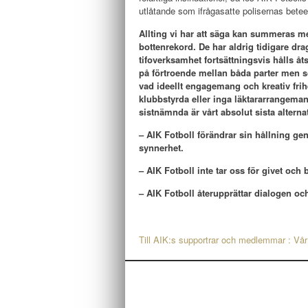
utlåtande som ifrågasatte polisernas bete
Allting vi har att säga kan summeras me
bottenrekord. De har aldrig tidigare drag
tifoverksamhet fortsättningsvis hålls åts
på förtroende mellan båda parter men som
vad ideellt engagemang och kreativ frih
klubbstyrda eller inga läktararrangema
sistnämnda är vårt absolut sista alternati
– AIK Fotboll förändrar sin hållning ge
synnerhet.
– AIK Fotboll inte tar oss för givet och 
– AIK Fotboll återupprättar dialogen oc
Till AIK:s supportrar och medlemmar : Vår