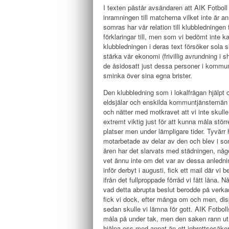
I texten påstår avsändaren att AIK Fotboll 
inramningen till matcherna vilket inte är a
somras har vår relation till klubbledningen
förklaringar till, men som vi bedömt inte k
klubbledningen i deras text försöker sola sig
stärka vår ekonomi (frivillig avrundning i
de åsidosatt just dessa personer i kommun
sminka över sina egna brister.
Den klubbledning som i lokalfrågan hjälpt 
eldsjälar och enskilda kommuntjänstemän i
och nätter med motkravet att vi inte skull
extremt viktig just för att kunna måla stö
platser men under lämpligare tider. Tyvärr
motarbetade av delar av den och blev i so
åren har det slarvats med städningen, någo
vet ännu inte om det var av dessa anledning
inför derbyt i augusti, fick ett mail där vi b
ifrån det fullproppade förråd vi fått låna. N
vad detta abrupta beslut berodde på verka
fick vi dock, efter många om och men, dispen
sedan skulle vi lämna för gott. AIK Fotboll
måla på under tak, men den saken rann ut i
hjälpa oss med annat än ett inbrottsosäkert 