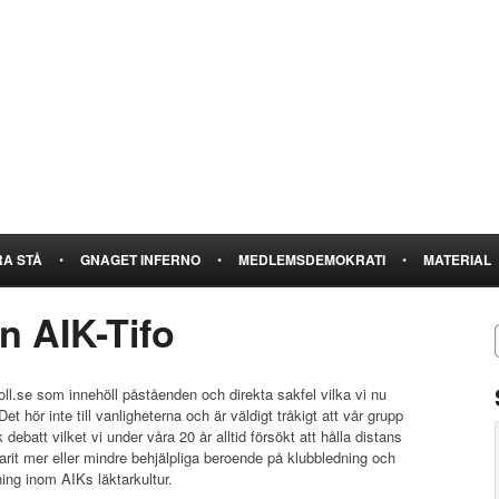
A STÅ
•
GNAGET INFERNO
•
MEDLEMSDEMOKRATI
•
MATERIAL
 AIK-Tifo
ll.se som innehöll påståenden och direkta sakfel vilka vi nu
t hör inte till vanligheterna och är väldigt tråkigt att vår grupp
ebatt vilket vi under våra 20 år alltid försökt att hålla distans
varit mer eller mindre behjälpliga beroende på klubbledning och
ing inom AIKs läktarkultur.