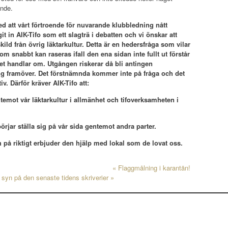
ende.
d att vårt förtroende för nuvarande klubbledning nått
it in AIK-Tifo som ett slagträ i debatten och vi önskar att
kild från övrig läktarkultur. Detta är en hedersfråga som vilar
 snabbt kan raseras ifall den ena sidan inte fullt ut förstår
et handlar om. Utgången riskerar då bli antingen
ng framöver. Det förstnämnda kommer inte på fråga och det
v. Därför kräver AIK-Tifo att:
ntemot vår läktarkultur i allmänhet och tifoverksamheten i
börjar ställa sig på vår sida gentemot andra parter.
h på riktigt erbjuder den hjälp med lokal som de lovat oss.
«
Flaggmålning i karantän!
 syn på den senaste tidens skriverier
»