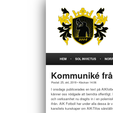
HEM
•
SOL INVICTUS
•
NORR
Kommuniké från
Postat: 25, okt, 2019
•
Klockan 14:06
I onsdags publicerades en text på AIKfotbo
känner oss nödgade att bemöta offentligt. De
och verksamhet nu dragits in i en polemisk d
ifrån. AIK Fotboll har under alla dessa år 
kansliets kunskaper om AIK-Tifos särställn