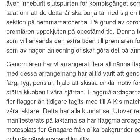
även inneburit slutspurten för kompisgänget som
talat om att de detta år ska börja ta med sig en f
sektion på hemmamatcherna. På grund av coron
premiären uppskjuten på obestämd tid. Denna text 
som vill använda den extra tiden till premiären f
som av någon anledning önskar göra det på ann
Genom åren har vi arrangerat flera allmänna fla
med dessa arrangemang har alltid varit att genom
färg, tyg, penslar, hjälp att skissa enkla motiv f
stötta klubben i våra hjärtan. Flaggmålardagarna 
fler flaggor än tidigare tagits med till AIK:s mat
våra läktare. Detta har alla kunnat se. Utöver r
manifesterats på läktarna så har flaggmålardaga
mötesplats för Gnagare från olika bakgrunder och
och där vänskapsband knutits.