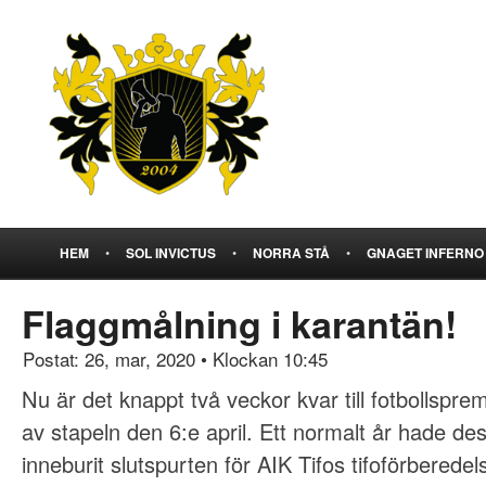
HEM
•
SOL INVICTUS
•
NORRA STÅ
•
GNAGET INFERNO
Flaggmålning i karantän!
Postat: 26, mar, 2020
•
Klockan 10:45
Nu är det knappt två veckor kvar till fotbollspre
av stapeln den 6:e april. Ett normalt år hade de
inneburit slutspurten för AIK Tifos tifoförberede