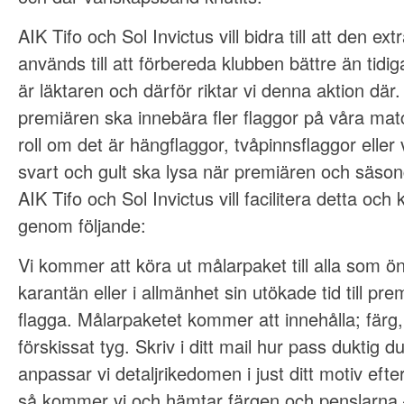
AIK Tifo och Sol Invictus vill bidra till att den ext
används till att förbereda klubben bättre än tid
är läktaren och därför riktar vi denna aktion där. 
premiären ska innebära fler flaggor på våra mat
roll om det är hängflaggor, tvåpinnsflaggor eller 
svart och gult ska lysa när premiären och säson
AIK Tifo och Sol Invictus vill facilitera detta oc
genom följande:
Vi kommer att köra ut målarpaket till alla som ön
karantän eller i allmänhet sin utökade tid till prem
flagga. Målarpaketet kommer att innehålla; färg
förskissat tyg. Skriv i ditt mail hur pass duktig d
anpassar vi detaljrikedomen i just ditt motiv efte
så kommer vi och hämtar färgen och penslarna 