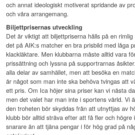
och annat ideologiskt motiverat spridande av p
och våra arrangemang.
Biljettprisernas utveckling
Det är viktigt att biljettpriserna hålls på en rimlig
det på AIK:s matcher en bra prisbild med låga pr
klackläktare. Men klubbarna måste alltid vara fö
prissättning och lyssna på supportrarnas åsikter. P
alla delar av samhället, men att besöka en match
är något som man inte ska behöva tvingas att vä
ett pris. Om Ica höjer sina priser kan vi nästa d
men det valet har man inte i sportens värld. Vi ä
den troheten bör skyddas från att utnyttjas av höj
klubb bör alltid sträva efter att få fler och högre 
snarare än att tjäna pengar i för hög grad på nå