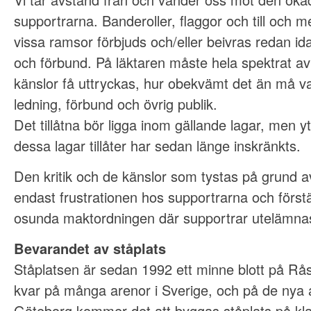
supportrarna. Banderoller, flaggor och till och
vissa ramsor förbjuds och/eller beivras redan i
och förbund. På läktaren måste hela spektrat a
känslor få uttryckas, hur obekvämt det än må va
ledning, förbund och övrig publik.
Det tillåtna bör ligga inom gällande lagar, men 
dessa lagar tillåter har sedan länge inskränkts.
Den kritik och de känslor som tystas på grund 
endast frustrationen hos supportrarna och förstä
osunda maktordningen där supportrar utelämnas
Bevarandet av ståplats
Ståplatsen är sedan 1992 ett minne blott på Rå
kvar på många arenor i Sverige, och på de nya
Göteborg kommer det att byggas ståplats på kla