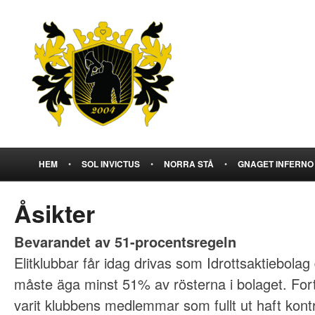
HEM
•
SOL INVICTUS
•
NORRA STÅ
•
GNAGET INFERNO
Åsikter
Bevarandet av 51-procentsregeln
Elitklubbar får idag drivas som Idrottsaktiebolag 
måste äga minst 51% av rösterna i bolaget. For
varit klubbens medlemmar som fullt ut haft kontr