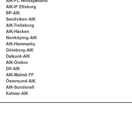
AIK-FC Nordsjælland
AIK-IF Elfsborg
BP-AIK
Sandviken-AIK
AIK-Trelleborg
AIK-Häcken
Norrköping-AIK
AIK-Hammarby
Göteborg-AIK
Dalkurd-AIK
AIK-Örebro
Dif-AIK
AIK-Malmö FF
Östersund-AIK
AIK-Sundsvall
Kalmar-AIK