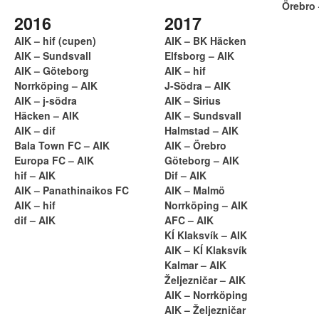
Örebro 
2016
2017
AIK – hif (cupen)
AIK – BK Häcken
AIK – Sundsvall
Elfsborg – AIK
AIK – Göteborg
AIK – hif
Norrköping – AIK
J-Södra – AIK
AIK – j-södra
AIK – Sirius
Häcken – AIK
AIK – Sundsvall
AIK – dif
Halmstad – AIK
Bala Town FC – AIK
AIK – Örebro
Europa FC – AIK
Göteborg – AIK
hif – AIK
Dif – AIK
AIK – Panathinaikos FC
AIK – Malmö
AIK – hif
Norrköping – AIK
dif – AIK
AFC – AIK
KÍ Klaksvík – AIK
AIK – KÍ Klaksvík
Kalmar – AIK
Željezničar – AIK
AIK – Norrköping
AIK – Željezničar