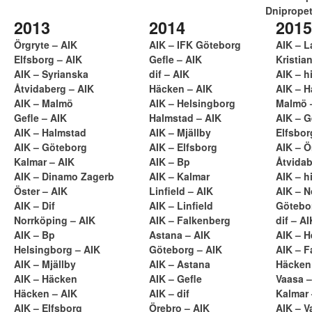
Dnipropet
2013
2014
2015
Örgryte – AIK
AIK – IFK Göteborg
AIK – 
Elfsborg – AIK
Gefle – AIK
Kristia
AIK – Syrianska
dif – AIK
AIK – hi
Åtvidaberg – AIK
Häcken – AIK
AIK – H
AIK – Malmö
AIK – Helsingborg
Malmö 
Gefle – AIK
Halmstad – AIK
AIK – G
AIK – Halmstad
AIK – Mjällby
Elfsbor
AIK – Göteborg
AIK – Elfsborg
AIK – Ö
Kalmar – AIK
AIK – Bp
Åtvidab
AIK – Dinamo Zagerb
AIK – Kalmar
AIK – hi
Öster – AIK
Linfield – AIK
AIK – N
AIK – Dif
AIK – Linfield
Götebo
Norrköping – AIK
AIK – Falkenberg
dif – AI
AIK – Bp
Astana – AIK
AIK – H
Helsingborg – AIK
Göteborg – AIK
AIK – F
AIK – Mjällby
AIK – Astana
Häcken
AIK – Häcken
AIK – Gefle
Vaasa –
Häcken – AIK
AIK – dif
Kalmar 
AIK – Elfsborg
Örebro – AIK
AIK – V