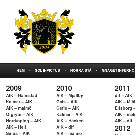
HEM
•
SOL INVICTUS
•
NORRA STÅ
•
GNAGET INFERNO
2009
2010
2011
AIK – Halmstad
AIK – Mjällby
dif – AIK
Kalmar – AIK
Gais – AIK
AIK – Mjä
AIK – malmö
Gefle – AIK
Elfsborg 
Örgryte – AIK
Kalmar – AIK
AIK – ma
Norrköping – AIK
AIK – Häcken
AIK – dif
2012
AIK – Heif
AIK – dif
Sirius – AIK
AIK – malmö