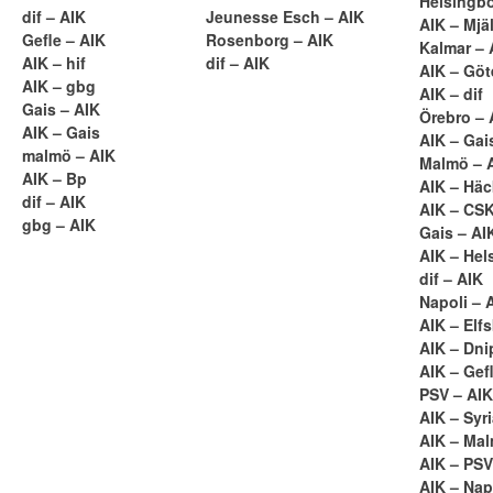
Helsingbo
dif – AIK
Jeunesse Esch – AIK
AIK – Mjä
Gefle – AIK
Rosenborg – AIK
Kalmar – 
AIK – hif
dif – AIK
AIK – Gö
AIK – gbg
AIK – dif
Gais – AIK
Örebro – 
AIK – Gais
AIK – Gai
malmö – AIK
Malmö – 
AIK – Bp
AIK – Hä
dif – AIK
AIK – CS
gbg – AIK
Gais – AI
AIK – Hel
dif – AIK
Napoli – 
AIK – Elf
AIK – Dni
AIK – Gef
PSV – AIK
AIK – Syr
AIK – Ma
AIK – PSV
AIK – Nap