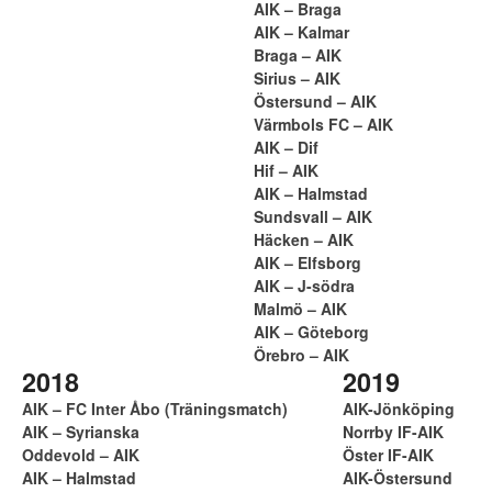
AIK – Braga
AIK – Kalmar
Braga – AIK
Sirius – AIK
Östersund – AIK
Värmbols FC – AIK
AIK – Dif
Hif – AIK
AIK – Halmstad
Sundsvall – AIK
Häcken – AIK
AIK – Elfsborg
AIK – J-södra
Malmö – AIK
AIK – Göteborg
Örebro – AIK
2018
2019
AIK – FC Inter Åbo (Träningsmatch)
AIK-Jönköping
AIK – Syrianska
Norrby IF-AIK
Oddevold – AIK
Öster IF-AIK
AIK – Halmstad
AIK-Östersund