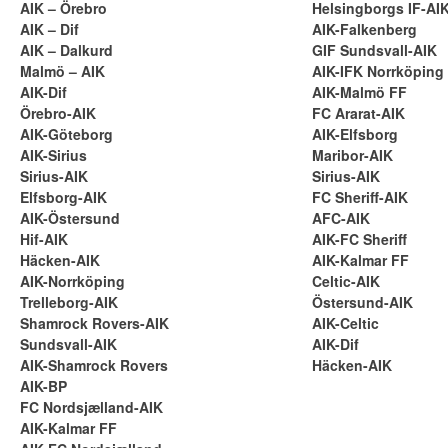
AIK – Örebro
Helsingborgs IF-AI
AIK – Dif
AIK-Falkenberg
AIK – Dalkurd
GIF Sundsvall-AIK
Malmö – AIK
AIK-IFK Norrköping
AIK-Dif
AIK-Malmö FF
Örebro-AIK
FC Ararat-AIK
AIK-Göteborg
AIK-Elfsborg
AIK-Sirius
Maribor-AIK
Sirius-AIK
Sirius-AIK
Elfsborg-AIK
FC Sheriff-AIK
AIK-Östersund
AFC-AIK
Hif-AIK
AIK-FC Sheriff
Häcken-AIK
AIK-Kalmar FF
AIK-Norrköping
Celtic-AIK
Trelleborg-AIK
Östersund-AIK
Shamrock Rovers-AIK
AIK-Celtic
Sundsvall-AIK
AIK-Dif
AIK-Shamrock Rovers
Häcken-AIK
AIK-BP
FC Nordsjælland-AIK
AIK-Kalmar FF