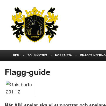
HEM
•
SOL INVICTUS
•
NORRA STÅ
•
GNAGET INFERNO
Flagg-guide
När AIK spelar ska vi supportrar och spelar