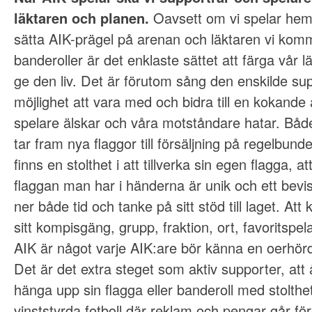
läktaren och planen.
Oavsett om vi spelar hemm
sätta AIK-prägel på arenan och läktaren vi komme
banderoller är det enklaste sättet att färga vår lä
ge den liv. Det är förutom sång den enskilde su
möjlighet att vara med och bidra till en kokand
spelare älskar och våra motståndare hatar. Bå
tar fram nya flaggor till försäljning på regelbun
finns en stolthet i att tillverka sin egen flagga, at
flaggan man har i händerna är unik och ett bevis
ner både tid och tanke på sitt stöd till laget. At
sitt kompisgäng, grupp, fraktion, ort, favoritspela
AIK är något varje AIK:are bör känna en oerhörd 
Det är det extra steget som aktiv supporter, att år
hänga upp sin flagga eller banderoll med stolthe
vinststyrda fotboll där reklam och pengar går för