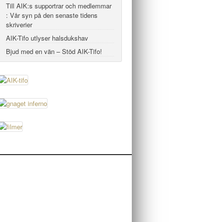
Till AIK:s supportrar och medlemmar
: Vår syn på den senaste tidens
skriverier
AIK-Tifo utlyser halsdukshav
Bjud med en vän – Stöd AIK-Tifo!