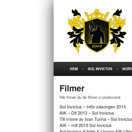
HEM
•
SOL INVICTUS
•
NORR
Filmer
Här finner du de filmer vi producerat.
Sol Invictus – Inför säsongen 2014
AIK – Dif 2013 – Sol Invictus
Till minne av Ivan Turina – Sol Invictu
AIK – mff 2013 Sol Invictus
Sol Invictus Kärlek & Uppror AIK Ultr