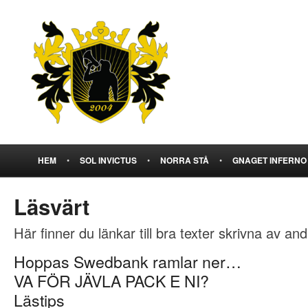
HEM
•
SOL INVICTUS
•
NORRA STÅ
•
GNAGET INFERNO
Läsvärt
Här finner du länkar till bra texter skrivna av an
Hoppas Swedbank ramlar ner…
VA FÖR JÄVLA PACK E NI?
Lästips