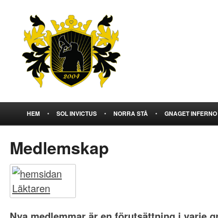
HEM
•
SOL INVICTUS
•
NORRA STÅ
•
GNAGET INFERNO
Medlemskap
Nya medlemmar är en förutsättning i varje gr