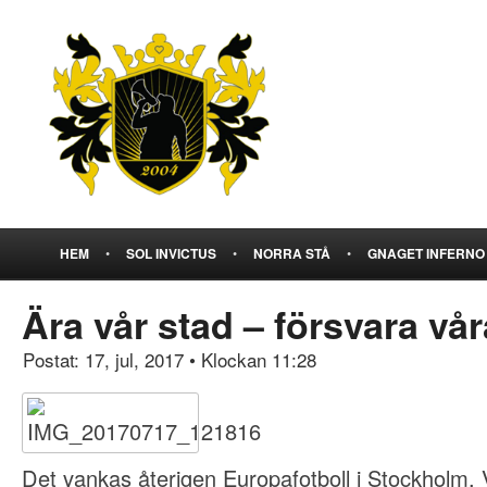
HEM
•
SOL INVICTUS
•
NORRA STÅ
•
GNAGET INFERNO
Ära vår stad – försvara vår
Postat: 17, jul, 2017
•
Klockan 11:28
Det vankas återigen Europafotboll i Stockholm. 